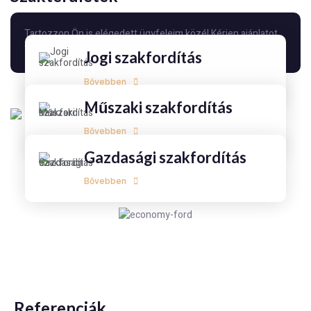
Tartozzon Ön is elégedett ügyfeleim közé! Kérjen ajánlatot
fordításra:
zsuzsa.szabo.mba@gmail.com
Jogi szakfordítás
Bővebben
Műszaki szakfordítás
Bővebben
Gazdasági szakfordítás
Bővebben
Referenciák