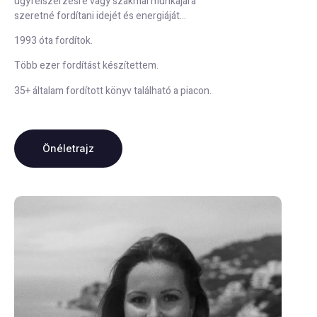
ügyfélszerzésre vagy szakmai munkájára
szeretné fordítani idejét és energiáját…
1993 óta fordítok.
Több ezer fordítást készítettem.
35+ általam fordított könyv található a piacon.
Önéletrajz