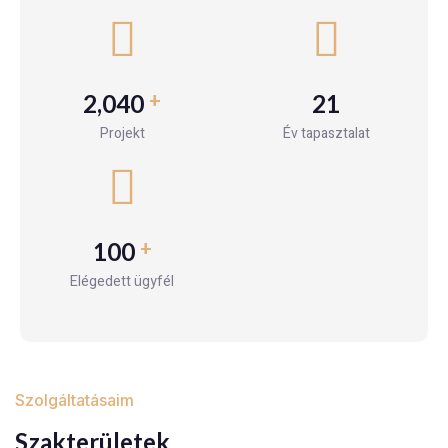
+
2,535
26
Projekt
Év tapasztalat
+
126
Elégedett ügyfél
Szolgáltatásaim
Szakterületek