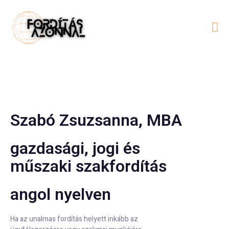
Szabó Zsuzsanna, MBA
gazdasági, jogi és
műszaki szakfordítás
angol nyelven
Ha az unalmas fordítás helyett inkább az